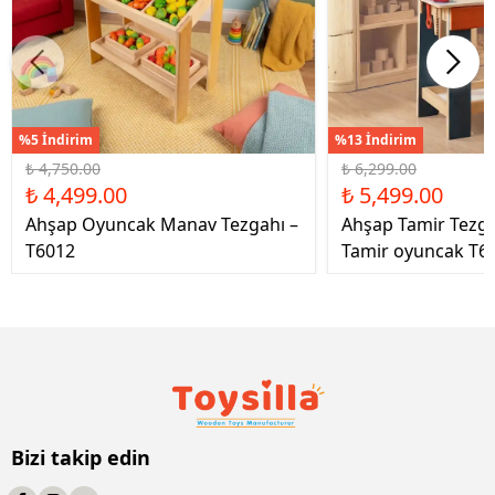
%5 İndirim
%13 İndirim
₺ 4,750.00
₺ 6,299.00
₺ 4,499.00
₺ 5,499.00
Ahşap Oyuncak Manav Tezgahı –
Ahşap Tamir Tezg
T6012
Tamir oyuncak T6
Bizi takip edin