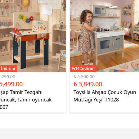
 İndirim
%14 İndirim
6,299.00
₺ 4,500.00
5,499.00
₺ 3,849.00
şap Tamir Tezgahı
Toysilla Ahşap Çocuk Oyun
uncak, Tamir oyuncak
Mutfağı Yeşil T1028
007