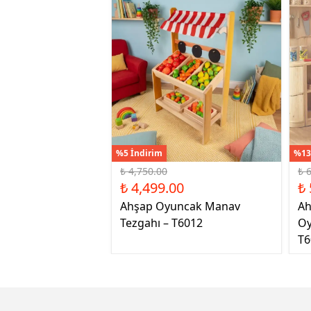
%5 İndirim
%13
₺ 4,750.00
₺ 
₺ 4,499.00
₺ 
Ahşap Oyuncak Manav
Ah
Tezgahı – T6012
Oy
T6