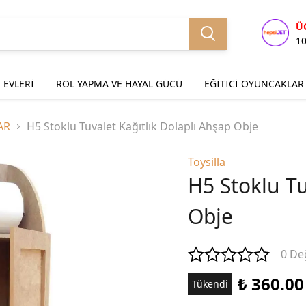
Ü
1
 EVLERİ
ROL YAPMA VE HAYAL GÜCÜ
EĞİTİCİ OYUNCAKLAR
AR
H5 Stoklu Tuvalet Kağıtlık Dolaplı Ahşap Obje
Toysilla
H5 Stoklu Tu
Obje
0 De
₺ 360.00
Tükendi