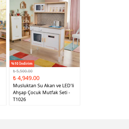
%10 İndirim
₺ 5,500.00
₺ 4,949.00
Musluktan Su Akan ve LED'li
Ahşap Çocuk Mutfak Seti -
T1026