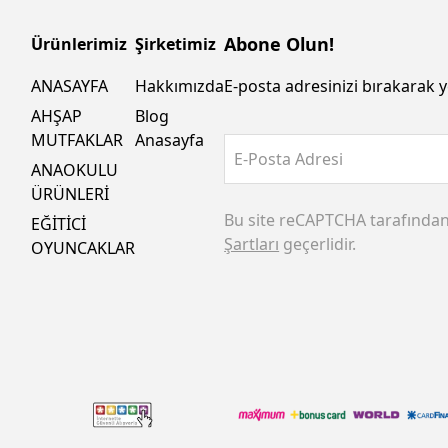
Abone Olun!
Ürünlerimiz
Şirketimiz
ANASAYFA
Hakkımızda
E-posta adresinizi bırakarak y
AHŞAP
Blog
MUTFAKLAR
Anasayfa
E-Posta Adresi
ANAOKULU
ÜRÜNLERİ
Bu site reCAPTCHA tarafında
EĞİTİCİ
Şartları
geçerlidir.
OYUNCAKLAR