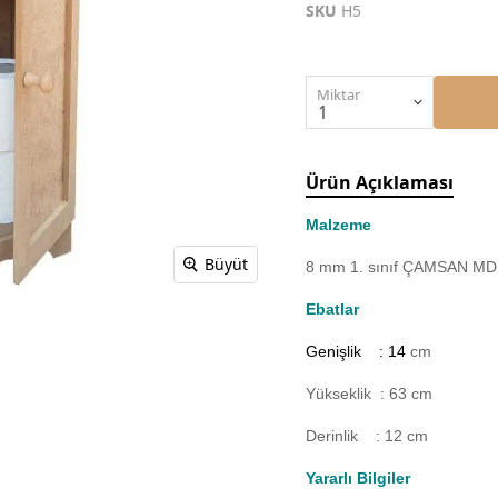
SKU
H5
Miktar
Ürün Açıklaması
Malzeme
Büyüt
8 mm 1. sınıf ÇAMSAN MDF'
Ebatlar
Genişlik : 14
cm
Yükseklik : 63 cm
Derinlik : 12 cm
Yararlı Bilgiler