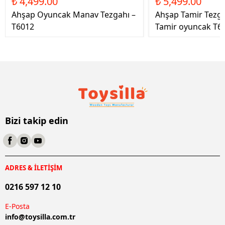
₺ 4,499.00
₺ 5,499.00
Ahşap Oyuncak Manav Tezgahı –
Ahşap Tamir Tezg
T6012
Tamir oyuncak T6
Bizi takip edin
ADRES & İLETİŞİM
0216 597 12 10
E-Posta
info@
toysilla.com.tr