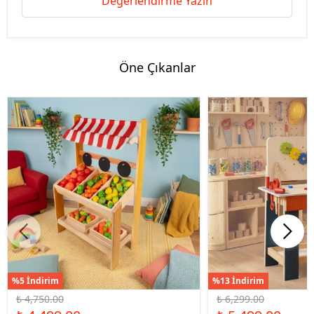
Değerlendirme Yazın
Öne Çıkanlar
%5 İndirim
%13 İndirim
₺ 4,750.00
₺ 6,299.00