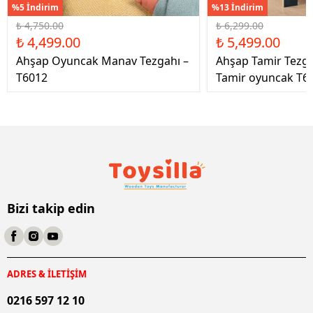
%5 İndirim
%13 İndirim
₺ 4,750.00
₺ 6,299.00
₺ 4,499.00
₺ 5,499.00
Ahşap Oyuncak Manav Tezgahı –
Ahşap Tamir Tezg
T6012
Tamir oyuncak T6
Bizi takip edin
ADRES & İLETİŞİM
0216 597 12 10