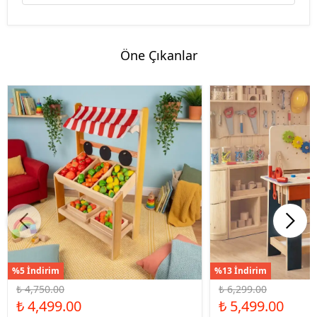
Öne Çıkanlar
%5 İndirim
%13 İndirim
₺ 4,750.00
₺ 6,299.00
₺ 4,499.00
₺ 5,499.00