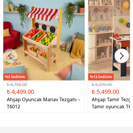
%5 İndirim
%13 İndirim
₺ 4,750.00
₺ 6,299.00
₺ 4,499.00
₺ 5,499.00
Ahşap Oyuncak Manav Tezgahı –
Ahşap Tamir Tezg
T6012
Tamir oyuncak T6