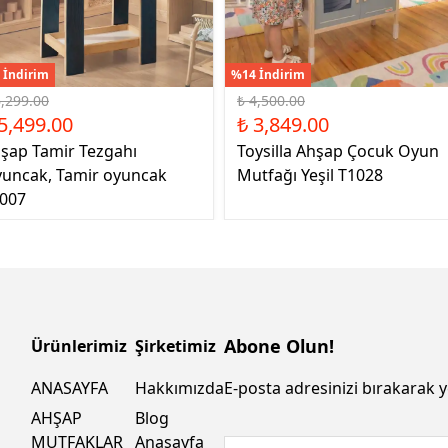
 İndirim
%14 İndirim
6,299.00
₺ 4,500.00
5,499.00
₺ 3,849.00
şap Tamir Tezgahı
Toysilla Ahşap Çocuk Oyun
uncak, Tamir oyuncak
Mutfağı Yeşil T1028
007
Abone Olun!
Ürünlerimiz
Şirketimiz
ANASAYFA
Hakkımızda
E-posta adresinizi bırakarak y
AHŞAP
Blog
MUTFAKLAR
Anasayfa