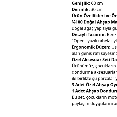
Genişlik:
68 cm
Derinlik:
30 cm
Ürün Özellikleri ve Ö
%100 Doğal Ahşap Ma
doğal ağaç yapısıyla gü
Detaylı Tasarım:
Renkl
"Open" yazılı tabelası
Ergonomik Düzen:
Üst
alan geniş rafı sayesin
Özel Aksesuar Seti Da
Ürünümüz, çocukların 
dondurma aksesuarlarıy
ile birlikte şu parçalar y
3 Adet Özel Ahşap 
1 Adet Ahşap Dondur
Bu set, çocukların moto
paylaşım duygularını a