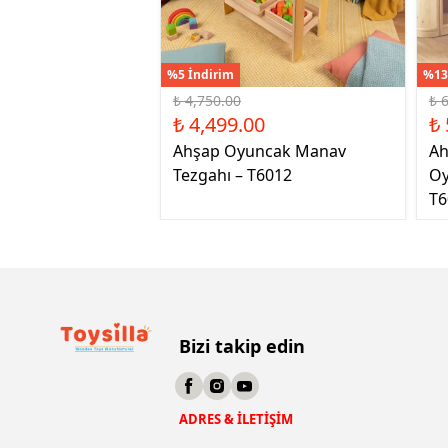
%5 İndirim
%13
₺ 4,750.00
₺ 
₺ 4,499.00
₺ 
Ahşap Oyuncak Manav
Ah
Tezgahı – T6012
Oy
T6
Bizi takip edin
ADRES & İLETİŞİM