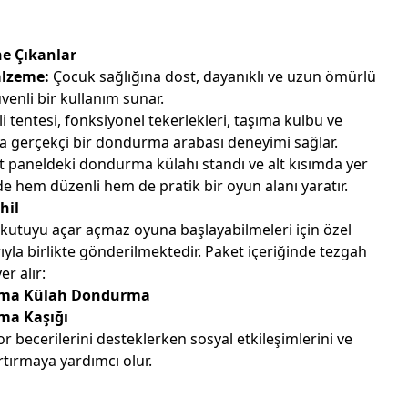
ne Çıkanlar
lzeme:
Çocuk sağlığına dost, dayanıklı ve uzun ömürlü
venli bir kullanım sunar.
i tentesi, fonksiyonel tekerlekleri, taşıma kulbu ve
yla gerçekçi bir dondurma arabası deneyimi sağlar.
 paneldeki dondurma külahı standı ve alt kısımda yer
de hem düzenli hem de pratik bir oyun alanı yaratır.
hil
kutuyu açar açmaz oyuna başlayabilmeleri için özel
la birlikte gönderilmektedir. Paket içeriğinde tezgah
er alır:
Oyma Külah Dondurma
ma Kaşığı
r becerilerini desteklerken sosyal etkileşimlerini ve
rtırmaya yardımcı olur.