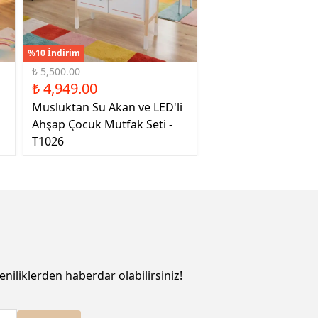
%10 İndirim
₺ 5,500.00
₺ 4,949.00
Musluktan Su Akan ve LED'li
Ahşap Çocuk Mutfak Seti -
T1026
eniliklerden haberdar olabilirsiniz!