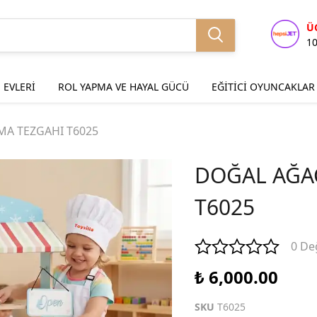
Ü
1
 EVLERİ
ROL YAPMA VE HAYAL GÜCÜ
EĞİTİCİ OYUNCAKLAR
A TEZGAHI T6025
DOĞAL AĞA
T6025
0 De
₺ 6,000.00
SKU
T6025