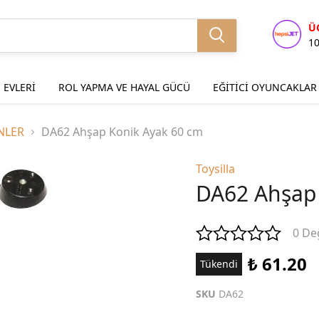
Ü
1
 EVLERİ
ROL YAPMA VE HAYAL GÜCÜ
EĞİTİCİ OYUNCAKLAR
NLER
DA62 Ahşap Konik Ayak 60 cm
Toysilla
DA62 Ahşap 
0 De
₺ 61.20
Tükendi
SKU
DA62