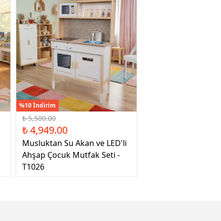
%10 İndirim
₺ 5,500.00
₺ 4,949.00
Musluktan Su Akan ve LED'li
Ahşap Çocuk Mutfak Seti -
T1026