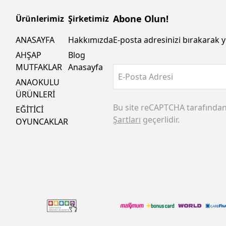
Abone Olun!
Ürünlerimiz
Şirketimiz
ANASAYFA
Hakkımızda
E-posta adresinizi bırakarak y
AHŞAP
Blog
MUTFAKLAR
Anasayfa
E-Posta Adresi
ANAOKULU
ÜRÜNLERİ
Bu site reCAPTCHA tarafında
EĞİTİCİ
Şartları
geçerlidir.
OYUNCAKLAR