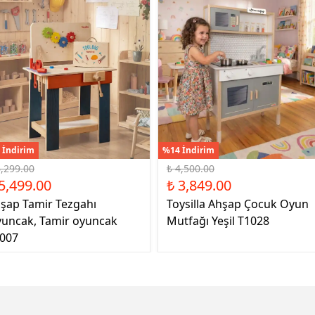
 İndirim
%14 İndirim
6,299.00
₺ 4,500.00
5,499.00
₺ 3,849.00
şap Tamir Tezgahı
Toysilla Ahşap Çocuk Oyun
uncak, Tamir oyuncak
Mutfağı Yeşil T1028
007