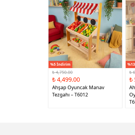
%5 İndirim
%13
₺ 4,750.00
₺ 
₺ 4,499.00
₺ 
Ahşap Oyuncak Manav
Ah
Tezgahı – T6012
Oy
T6