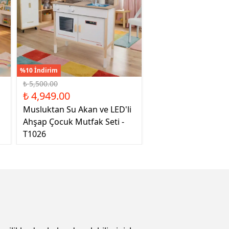
%10 İndirim
₺ 5,500.00
₺ 4,949.00
Musluktan Su Akan ve LED'li
Ahşap Çocuk Mutfak Seti -
T1026