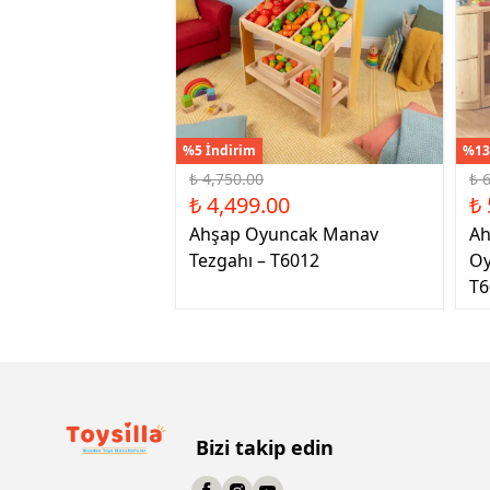
%5 İndirim
%13
₺ 4,750.00
₺ 
₺ 4,499.00
₺ 
Ahşap Oyuncak Manav
Ah
Tezgahı – T6012
Oy
T6
Bizi takip edin