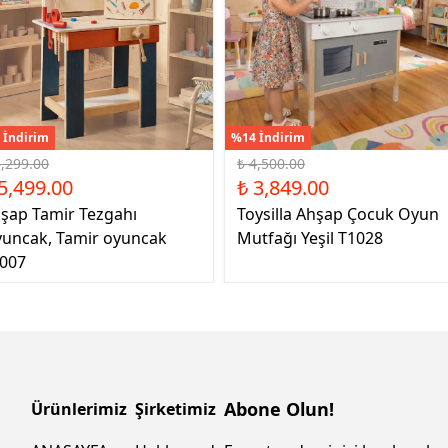
 İndirim
%14 İndirim
6,299.00
₺ 4,500.00
5,499.00
₺ 3,849.00
şap Tamir Tezgahı
Toysilla Ahşap Çocuk Oyun
uncak, Tamir oyuncak
Mutfağı Yeşil T1028
007
Abone Olun!
Ürünlerimiz
Şirketimiz