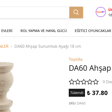
Ü
1
 EVLERİ
ROL YAPMA VE HAYAL GÜCÜ
EĞİTİCİ OYUNCAKLAR
NLER
DA60 Ahşap Sunumluk Ayağı 18 cm
Toysilla
DA60 Ahşap
0 De
₺ 37.80
Tükendi
SKU
DA60