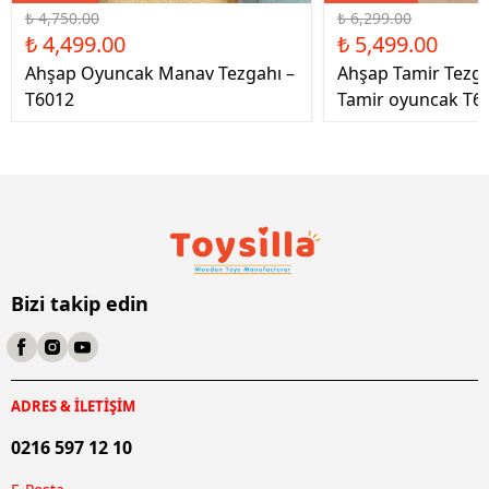
₺ 4,750.00
₺ 6,299.00
₺ 4,499.00
₺ 5,499.00
Ahşap Oyuncak Manav Tezgahı –
Ahşap Tamir Tezg
T6012
Tamir oyuncak T6
Bizi takip edin
ADRES & İLETİŞİM
0216 597 12 10