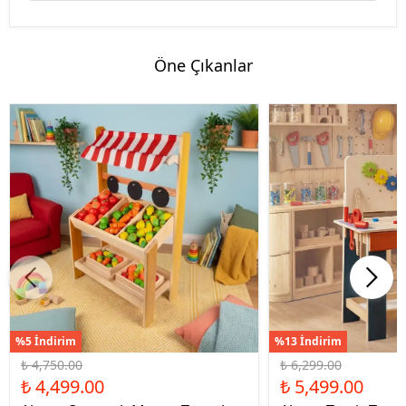
Öne Çıkanlar
%5 İndirim
%13 İndirim
₺ 4,750.00
₺ 6,299.00
₺ 4,499.00
₺ 5,499.00