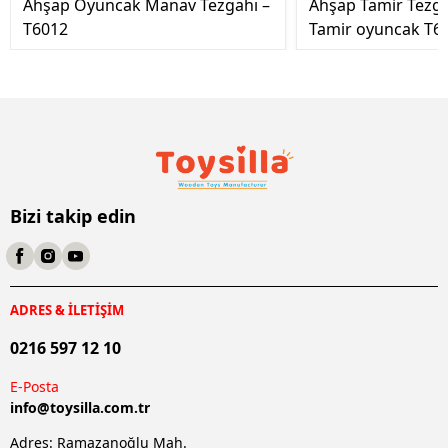
Ahşap Oyuncak Manav Tezgahı –
Ahşap Tamir Tezg
T6012
Tamir oyuncak T6
Bizi takip edin
ADRES & İLETİŞİM
0216 597 12 10
E-Posta
info@
toysilla.com.tr
Adres: Ramazanoğlu Mah.