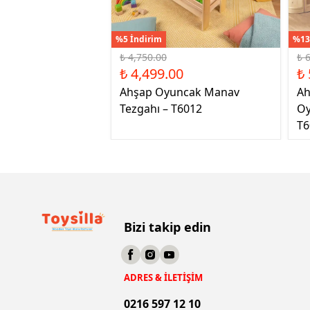
%5 İndirim
%13
₺ 4,750.00
₺ 
₺ 4,499.00
₺ 
Ahşap Oyuncak Manav
Ah
Tezgahı – T6012
Oy
T6
Bizi takip edin
ADRES & İLETİŞİM
0216 597 12 10