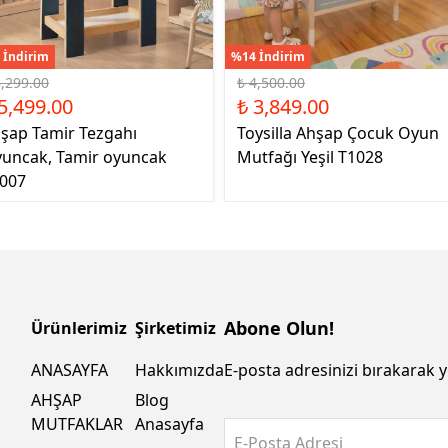
 İndirim
%14 İndirim
6,299.00
₺ 4,500.00
5,499.00
₺ 3,849.00
şap Tamir Tezgahı
Toysilla Ahşap Çocuk Oyun
uncak, Tamir oyuncak
Mutfağı Yeşil T1028
007
Abone Olun!
Ürünlerimiz
Şirketimiz
ANASAYFA
Hakkımızda
E-posta adresinizi bırakarak y
AHŞAP
Blog
MUTFAKLAR
Anasayfa
E-Posta Adresi