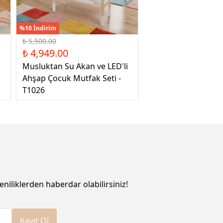
%10 İndirim
₺ 5,500.00
₺ 4,949.00
Musluktan Su Akan ve LED'li
Ahşap Çocuk Mutfak Seti -
T1026
eniliklerden haberdar olabilirsiniz!
Kayıt Ol