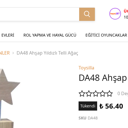
Ü
1
 EVLERİ
ROL YAPMA VE HAYAL GÜCÜ
EĞİTİCİ OYUNCAKLAR
NLER
DA48 Ahşap Yıldızlı Telli Ağaç
Toysilla
DA48 Ahşap Y
0 De
₺ 56.40
Tükendi
SKU
DA48