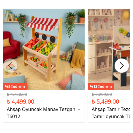
%5 İndirim
%13 İndirim
₺ 4,750.00
₺ 6,299.00
₺ 4,499.00
₺ 5,499.00
Ahşap Oyuncak Manav Tezgahı –
Ahşap Tamir Tezg
T6012
Tamir oyuncak T6