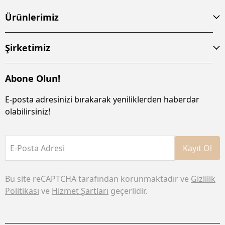
Ürünlerimiz
Şirketimiz
Abone Olun!
E-posta adresinizi bırakarak yeniliklerden haberdar
olabilirsiniz!
E-Posta Adresi
Kayıt Ol
Bu site reCAPTCHA tarafından korunmaktadır ve
Gizlilik
Politikası
ve
Hizmet Şartları
geçerlidir.