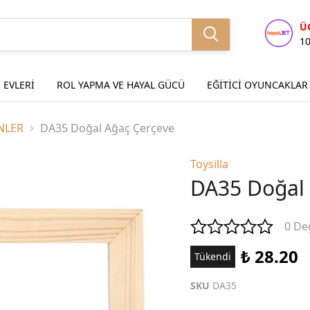
Ü
1
 EVLERİ
ROL YAPMA VE HAYAL GÜCÜ
EĞİTİCİ OYUNCAKLAR
NLER
DA35 Doğal Ağaç Çerçeve
Toysilla
DA35 Doğal 
0 De
₺ 28.20
Tükendi
SKU
DA35