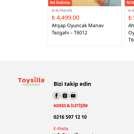
%5 İndirim
%13
₺ 4,750.00
₺ 
₺ 4,499.00
₺ 
Ahşap Oyuncak Manav
Ah
Tezgahı – T6012
Oy
T6
Bizi takip edin
ADRES & İLETİŞİM
0216 597 12 10
E-Posta