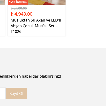
%10 İndirim
₺ 5,500.00
₺ 4,949.00
Musluktan Su Akan ve LED'li
Ahşap Çocuk Mutfak Seti -
T1026
eniliklerden haberdar olabilirsiniz!
Kayıt Ol