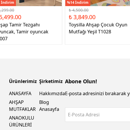
 İndirim
%14 İndirim
6,299.00
₺ 4,500.00
5,499.00
₺ 3,849.00
şap Tamir Tezgahı
Toysilla Ahşap Çocuk Oyun
uncak, Tamir oyuncak
Mutfağı Yeşil T1028
007
Abone Olun!
Ürünlerimiz
Şirketimiz
ANASAYFA
Hakkımızda
E-posta adresinizi bırakarak y
AHŞAP
Blog
MUTFAKLAR
Anasayfa
E-Posta Adresi
ANAOKULU
ÜRÜNLERİ