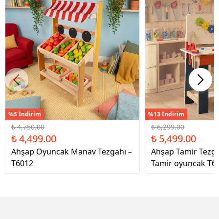
%5 İndirim
%13 İndirim
₺ 4,750.00
₺ 6,299.00
₺ 4,499.00
₺ 5,499.00
Ahşap Oyuncak Manav Tezgahı –
Ahşap Tamir Tezg
T6012
Tamir oyuncak T6