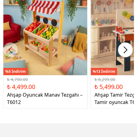
%5 İndirim
%13 İndirim
₺ 4,750.00
₺ 6,299.00
₺ 4,499.00
₺ 5,499.00
Ahşap Oyuncak Manav Tezgahı –
Ahşap Tamir Tezg
T6012
Tamir oyuncak T6