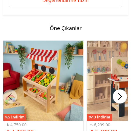
Değerlendirme Yazın
Öne Çıkanlar
%5 İndirim
%13 İndirim
₺ 4,750.00
₺ 6,299.00