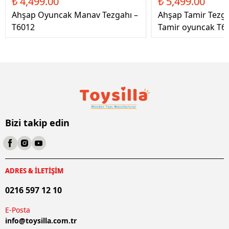
₺ 4,499.00
₺ 5,499.00
Ahşap Oyuncak Manav Tezgahı –
Ahşap Tamir Tezg
T6012
Tamir oyuncak T6
Bizi takip edin
ADRES & İLETİŞİM
0216 597 12 10
E-Posta
info@
toysilla.com.tr