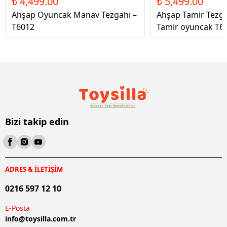
₺ 4,499.00
₺ 5,499.00
Ahşap Oyuncak Manav Tezgahı –
Ahşap Tamir Tezg
T6012
Tamir oyuncak T6
Bizi takip edin
ADRES & İLETİŞİM
0216 597 12 10
E-Posta
info@
toysilla.com.tr