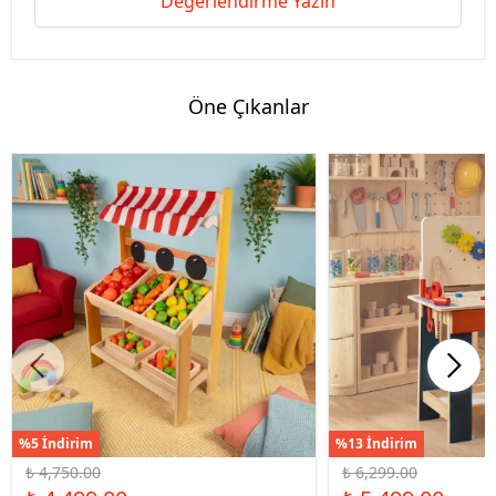
Değerlendirme Yazın
Öne Çıkanlar
%5 İndirim
%13 İndirim
₺ 4,750.00
₺ 6,299.00