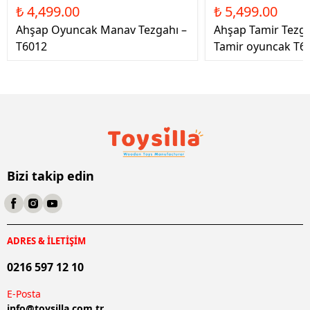
₺ 4,499.00
₺ 5,499.00
Ahşap Oyuncak Manav Tezgahı –
Ahşap Tamir Tezg
T6012
Tamir oyuncak T6
Bizi takip edin
ADRES & İLETİŞİM
0216 597 12 10
E-Posta
info@
toysilla.com.tr