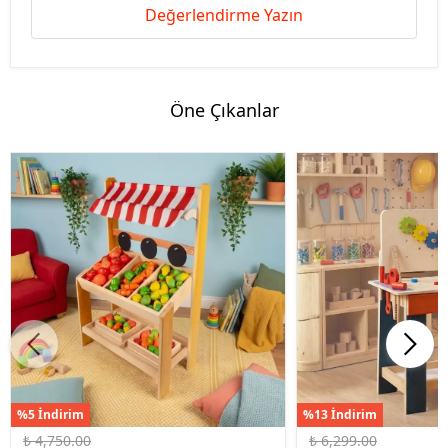
Değerlendirme Yazın
Öne Çıkanlar
%5 İndirim
%13 İndirim
₺ 4,750.00
₺ 6,299.00