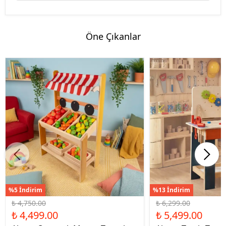
Öne Çıkanlar
%5 İndirim
%13 İndirim
₺ 4,750.00
₺ 6,299.00
₺ 4,499.00
₺ 5,499.00