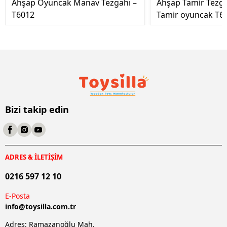
Ahşap Oyuncak Manav Tezgahı –
Ahşap Tamir Tezg
T6012
Tamir oyuncak T6
Bizi takip edin
ADRES & İLETİŞİM
0216 597 12 10
E-Posta
info@
toysilla.com.tr
Adres: Ramazanoğlu Mah.