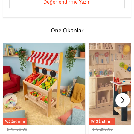
Değerlendirme Yazın
Öne Çıkanlar
%5 İndirim
%13 İndirim
₺ 4,750.00
₺ 6,299.00