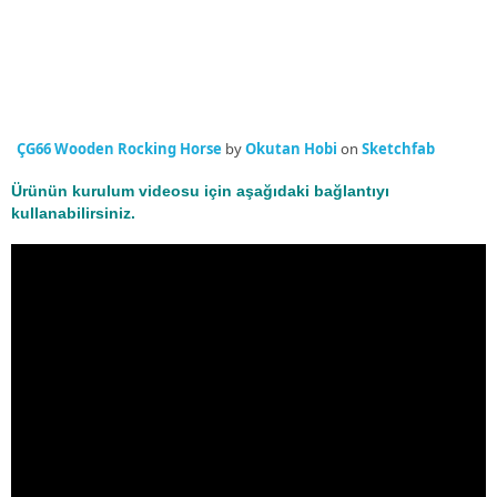
ÇG66 Wooden Rocking Horse
by
Okutan Hobi
on
Sketchfab
Ürünün kurulum videosu için aşağıdaki bağlantıyı
kullanabilirsiniz.