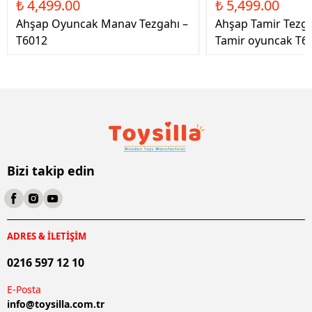
₺ 4,499.00
₺ 5,499.00
Ahşap Oyuncak Manav Tezgahı –
Ahşap Tamir Tezg
T6012
Tamir oyuncak T6
Bizi takip edin
ADRES & İLETİŞİM
0216 597 12 10
E-Posta
info@
toysilla.com.tr