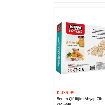
₺ 439.99
Benim Çiftliğim Ahşap Çiftl
KM5898