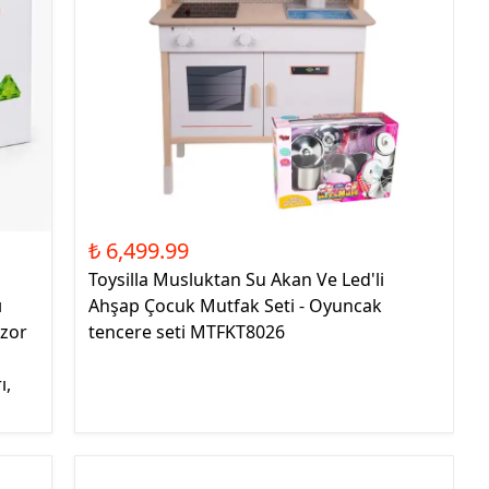
₺ 6,499.99
Toysilla Musluktan Su Akan Ve Led'li
ı
Ahşap Çocuk Mutfak Seti - Oyuncak
ozor
tencere seti MTFKT8026
ı,