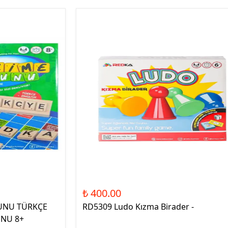
₺ 400.00
UNU TÜRKÇE
RD5309 Ludo Kızma Birader -
UNU 8+