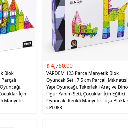
₺ 4,750.00
k Blok
VARDEM 123 Parça Manyetik Blok
 Parçalı
Oyuncak Seti, 7.5 cm Parçalı Mıknatısl
a Oyuncağı,
Yapı Oyuncağı, Tekerlekli Araç ve Din
Çocuklar İçin
Figür Yapım Seti, Çocuklar İçin Eğitici
li Manyetik
Oyuncak, Renkli Manyetik İnşa Bloklar
CPL088