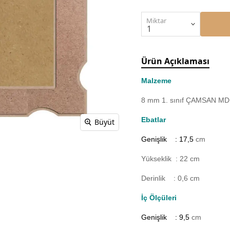
Miktar
Ürün Açıklaması
Malzeme
8 mm 1. sınıf ÇAMSAN MDF'
Ebatlar
Büyüt
Genişlik : 17,5
cm
Yükseklik : 22 cm
Derinlik : 0,6 cm
İç Ölçüleri
Genişlik : 9,5
cm