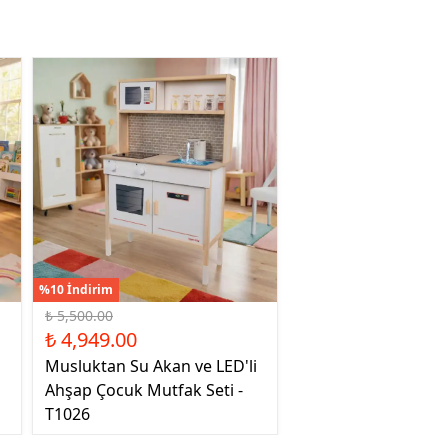
%10 İndirim
₺ 5,500.00
₺ 4,949.00
Musluktan Su Akan ve LED'li
Ahşap Çocuk Mutfak Seti -
T1026