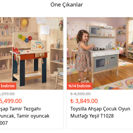
Öne Çıkanlar
 İndirim
%14 İndirim
6,299.00
₺ 4,500.00
5,499.00
₺ 3,849.00
şap Tamir Tezgahı
Toysilla Ahşap Çocuk Oyun
uncak, Tamir oyuncak
Mutfağı Yeşil T1028
007