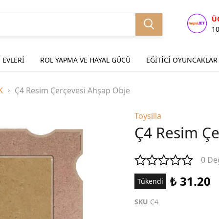
Ü
1
 EVLERİ
ROL YAPMA VE HAYAL GÜCÜ
EĞİTİCİ OYUNCAKLAR
K
Ç4 Resim Çerçevesi Ahşap Obje
Toysilla
Ç4 Resim Çe
0 De
₺ 31.20
Tükendi
SKU
C4