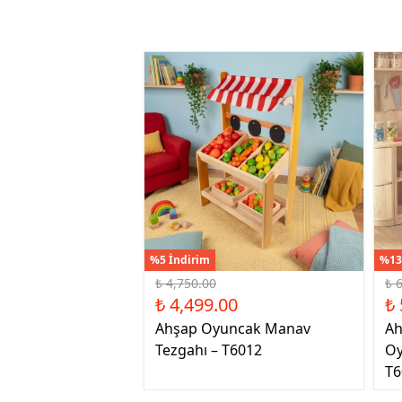
%5 İndirim
%13
₺ 4,750.00
₺ 
₺ 4,499.00
₺ 
Ahşap Oyuncak Manav
Ah
Tezgahı – T6012
Oy
T6