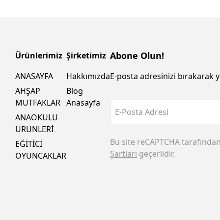
Abone Olun!
Ürünlerimiz
Şirketimiz
ANASAYFA
Hakkımızda
E-posta adresinizi bırakarak y
AHŞAP
Blog
MUTFAKLAR
Anasayfa
E-Posta Adresi
ANAOKULU
ÜRÜNLERİ
Bu site reCAPTCHA tarafında
EĞİTİCİ
Şartları
geçerlidir.
OYUNCAKLAR