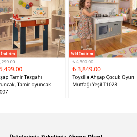
 İndirim
%14 İndirim
6,299.00
₺ 4,500.00
5,499.00
₺ 3,849.00
şap Tamir Tezgahı
Toysilla Ahşap Çocuk Oyun
uncak, Tamir oyuncak
Mutfağı Yeşil T1028
007
Abone Olun!
Ürünlerimiz
Şirketimiz