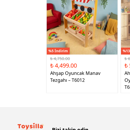
%5 İndirim
%13
₺ 4,750.00
₺ 
₺ 4,499.00
₺ 
Ahşap Oyuncak Manav
Ah
Tezgahı – T6012
Oy
T6
Bizi takip edin