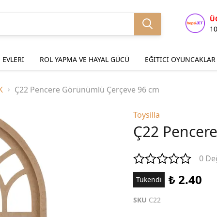
Ü
1
 EVLERİ
ROL YAPMA VE HAYAL GÜCÜ
EĞİTİCİ OYUNCAKLAR
K
Ç22 Pencere Görünümlü Çerçeve 96 cm
Toysilla
Ç22 Pencer
0 De
₺ 2.40
Tükendi
SKU
C22