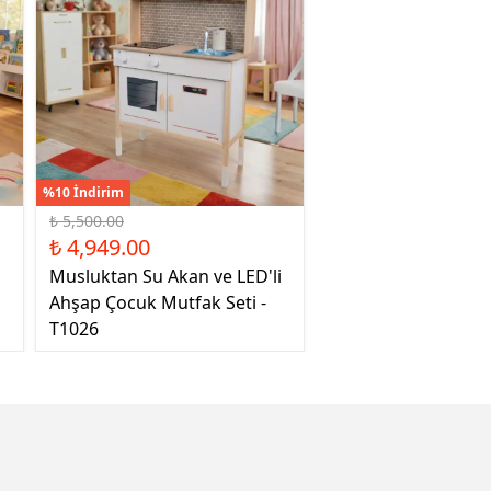
%10 İndirim
₺ 5,500.00
₺ 4,949.00
Musluktan Su Akan ve LED'li
Ahşap Çocuk Mutfak Seti -
T1026