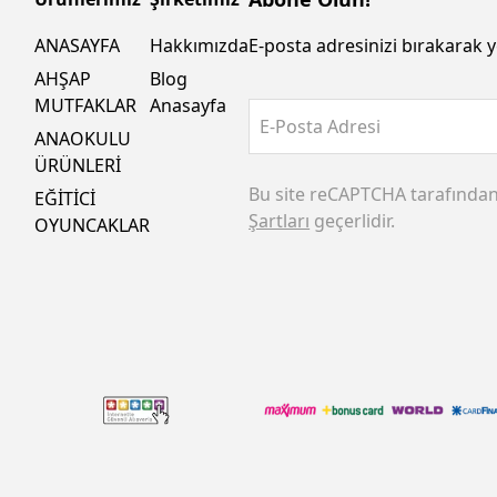
ANASAYFA
Hakkımızda
E-posta adresinizi bırakarak y
AHŞAP
Blog
MUTFAKLAR
Anasayfa
E-Posta Adresi
ANAOKULU
ÜRÜNLERİ
Bu site reCAPTCHA tarafında
EĞİTİCİ
Şartları
geçerlidir.
OYUNCAKLAR