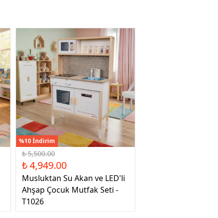
%10 İndirim
₺ 5,500.00
₺ 4,949.00
Musluktan Su Akan ve LED'li
Ahşap Çocuk Mutfak Seti -
T1026