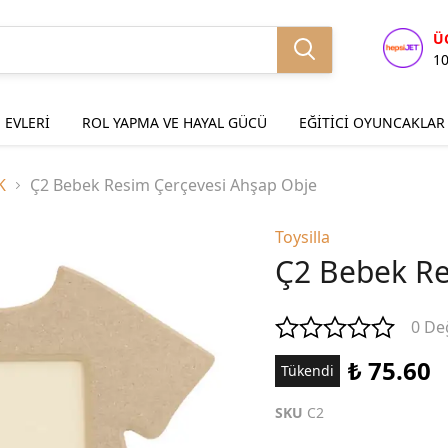
Ü
1
 EVLERİ
ROL YAPMA VE HAYAL GÜCÜ
EĞİTİCİ OYUNCAKLAR
K
Ç2 Bebek Resim Çerçevesi Ahşap Obje
Toysilla
Ç2 Bebek Re
0 De
₺ 75.60
Tükendi
SKU
C2