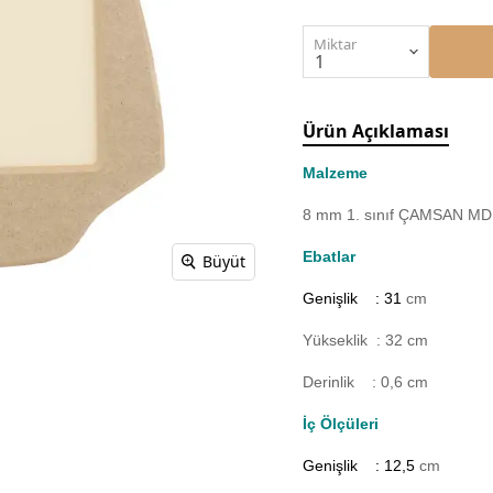
Miktar
Ürün Açıklaması
Malzeme
8 mm 1. sınıf ÇAMSAN MDF'
Ebatlar
Büyüt
Genişlik : 31
cm
Yükseklik : 32 cm
Derinlik : 0,6 cm
İç Ölçüleri
Genişlik : 12,5
cm