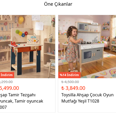
Öne Çıkanlar
 İndirim
%14 İndirim
6,299.00
₺ 4,500.00
5,499.00
₺ 3,849.00
şap Tamir Tezgahı
Toysilla Ahşap Çocuk Oyun
uncak, Tamir oyuncak
Mutfağı Yeşil T1028
007