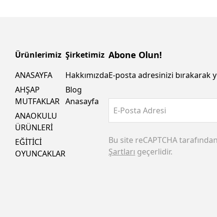
Abone Olun!
Ürünlerimiz
Şirketimiz
ANASAYFA
Hakkımızda
E-posta adresinizi bırakarak y
AHŞAP
Blog
MUTFAKLAR
Anasayfa
E-Posta Adresi
ANAOKULU
ÜRÜNLERİ
Bu site reCAPTCHA tarafında
EĞİTİCİ
Şartları
geçerlidir.
OYUNCAKLAR