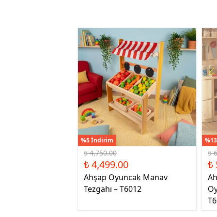
%5 İndirim
%13
₺ 4,750.00
₺ 
₺ 4,499.00
₺ 
Ahşap Oyuncak Manav
Ah
Tezgahı – T6012
Oy
T6