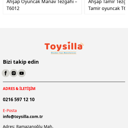
Ahşap Oyuncak Manav Tezgahı –
Ahşap Tamir Tezg
T6012
Tamir oyuncak T6
Bizi takip edin
ADRES & İLETİŞİM
0216 597 12 10
E-Posta
info@
toysilla.com.tr
Adres: Ramazanoğlu Mah.