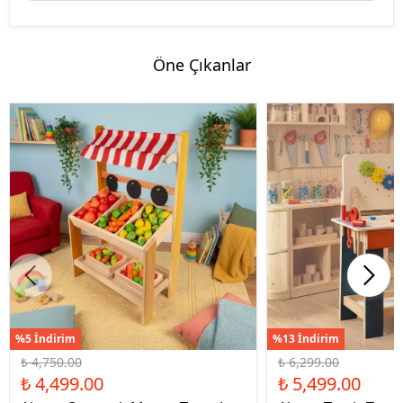
Öne Çıkanlar
%5 İndirim
%13 İndirim
₺ 4,750.00
₺ 6,299.00
₺ 4,499.00
₺ 5,499.00