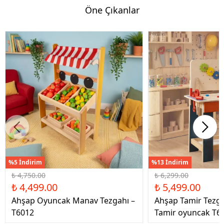
Öne Çıkanlar
%5 İndirim
%13 İndirim
₺ 4,750.00
₺ 6,299.00
₺ 4,499.00
₺ 5,499.00
Ahşap Oyuncak Manav Tezgahı –
Ahşap Tamir Tezg
T6012
Tamir oyuncak T6