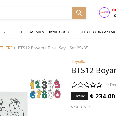
Ü
1
 EVLERİ
ROL YAPMA VE HAYAL GÜCÜ
EĞİTİCİ OYUNCAKLAR
TLERİ
BTS12 Boyama Tuval Sayılı Set 25x35
Toysilla
BTS12 Boyam
0 De
₺ 234.00
Tükendi
SKU
BTS12