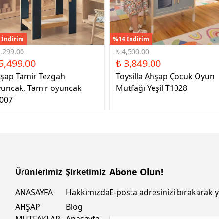
 İndirim
%14 İndirim
6,299.00
₺ 4,500.00
5,499.00
₺ 3,849.00
şap Tamir Tezgahı
Toysilla Ahşap Çocuk Oyun
uncak, Tamir oyuncak
Mutfağı Yeşil T1028
007
Abone Olun!
Ürünlerimiz
Şirketimiz
ANASAYFA
Hakkımızda
E-posta adresinizi bırakarak y
AHŞAP
Blog
MUTFAKLAR
Anasayfa