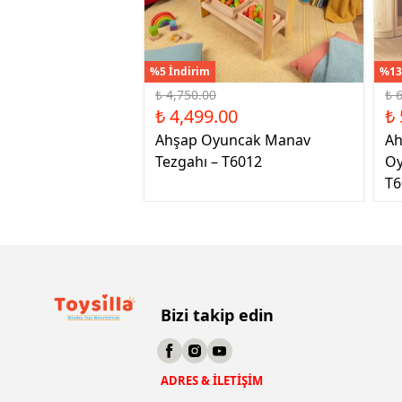
%5 İndirim
%13
₺ 4,750.00
₺ 
₺ 4,499.00
₺ 
Ahşap Oyuncak Manav
Ah
Tezgahı – T6012
Oy
T6
Bizi takip edin
ADRES & İLETİŞİM