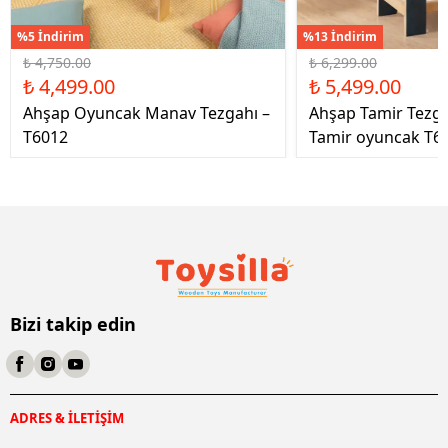
%5 İndirim
%13 İndirim
₺ 4,750.00
₺ 6,299.00
₺ 4,499.00
₺ 5,499.00
Ahşap Oyuncak Manav Tezgahı –
Ahşap Tamir Tezg
T6012
Tamir oyuncak T6
Bizi takip edin
ADRES & İLETİŞİM