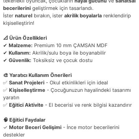
tekerlekli oyuncak, çocukların
hayal gücünü
ve
sanatsal
becerilerini
geliştirmek için tasarlandı.
İster
naturel
bırakın, ister
akrilik boyalarla
renklendirip
kişiselleştirin!
📐 Ürün Özellikleri
✔
Malzeme:
Premium 10 mm ÇAMSAN MDF
✔
Kullanım:
Akrilik/sulu boya ile boyanabilir
✔
Güvenlik:
Toksiksiz ve çocuk dostu
🎨 Yaratıcı Kullanım Önerileri
✅
Sanat Projeleri
- Okul etkinlikleri için ideal
✅
Kişiselleştirme
- Çocuğunuzun hayalindeki tasarımı
yaratın
✅
Eğitici Aktivite
- El becerisi ve renk bilgisi kazandırır
🧠 Eğitici Faydalar
✓
Motor Beceri Gelişimi
- İnce motor becerilerini
destekler