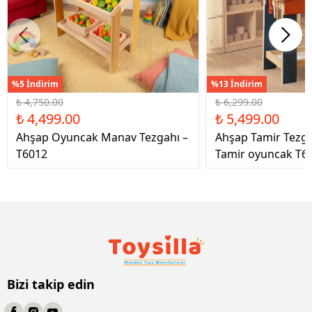
%5 İndirim
%13 İndirim
₺ 4,750.00
₺ 6,299.00
₺ 4,499.00
₺ 5,499.00
Ahşap Oyuncak Manav Tezgahı –
Ahşap Tamir Tezg
T6012
Tamir oyuncak T6
Bizi takip edin