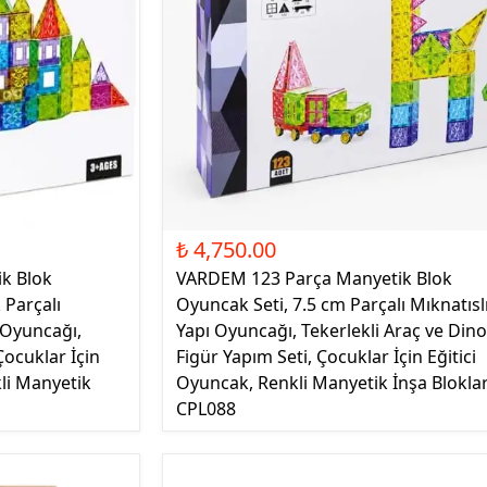
₺ 4,750.00
k Blok
VARDEM 123 Parça Manyetik Blok
 Parçalı
Oyuncak Seti, 7.5 cm Parçalı Mıknatısl
a Oyuncağı,
Yapı Oyuncağı, Tekerlekli Araç ve Din
Çocuklar İçin
Figür Yapım Seti, Çocuklar İçin Eğitici
li Manyetik
Oyuncak, Renkli Manyetik İnşa Bloklar
CPL088