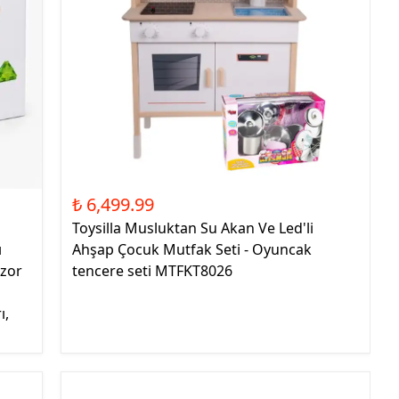
₺ 6,499.99
Toysilla Musluktan Su Akan Ve Led'li
ı
Ahşap Çocuk Mutfak Seti - Oyuncak
ozor
tencere seti MTFKT8026
ı,