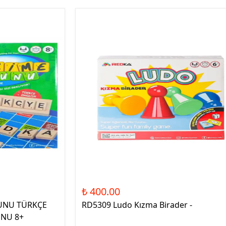
₺ 400.00
UNU TÜRKÇE
RD5309 Ludo Kızma Birader -
UNU 8+