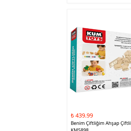
₺ 439.99
Benim Çiftliğim Ahşap Çiftl
KM5898