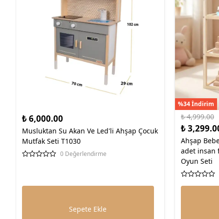
%34 İndirim
₺ 4,999.00
₺ 6,000.00
₺ 3,299.0
Musluktan Su Akan Ve Led'li Ahşap Çocuk
Ahşap Bebek 
Mutfak Seti T1030
adet insan 
0 Değerlendirme
Oyun Seti
Sepete Ekle