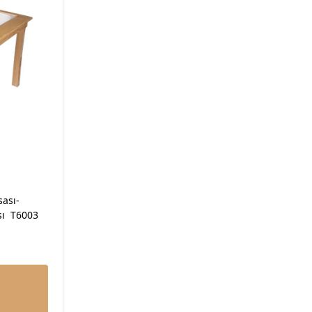
sası-
sı T6003