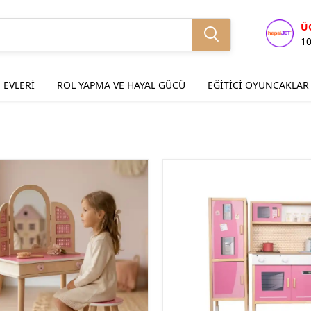
Ü
1
 EVLERİ
ROL YAPMA VE HAYAL GÜCÜ
EĞİTİCİ OYUNCAKLAR