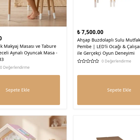
₺ 7,500.00
0
Ahşap Buzdolaplı Sulu Mutfak 
k Makyaj Masası ve Tabure
Pembe | LED'li Ocağı & Çalış
eceli Aynalı Oyuncak Masa -
ile Gerçekçi Oyun Deneyimi
33
0 Değerlendirme
0 Değerlendirme
Sepete Ekle
Sepete Ekle