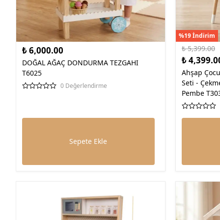
%19 İndirim
₺ 5,399.00
₺ 6,000.00
₺ 4,399.0
DOĞAL AĞAÇ DONDURMA TEZGAHI
Ahşap Çocu
T6025
Seti - Çekm
0 Değerlendirme
Pembe T30
Sepete Ekle