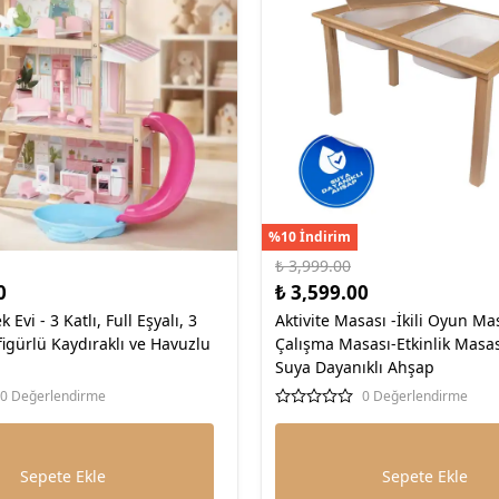
%10 İndirim
₺ 3,999.00
0
₺ 3,599.00
Evi - 3 Katlı, Full Eşyalı, 3
Aktivite Masası -İkili Oyun Ma
figürlü Kaydıraklı ve Havuzlu
Çalışma Masası-Etkinlik Masa
Suya Dayanıklı Ahşap
0 Değerlendirme
0 Değerlendirme
Sepete Ekle
Sepete Ekle