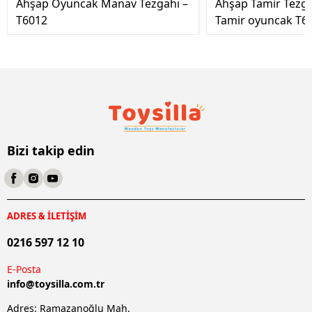
Ahşap Oyuncak Manav Tezgahı –
Ahşap Tamir Tezg
T6012
Tamir oyuncak T6
Bizi takip edin
ADRES & İLETİŞİM
0216 597 12 10
E-Posta
info@
toysilla.com.tr
Adres: Ramazanoğlu Mah.