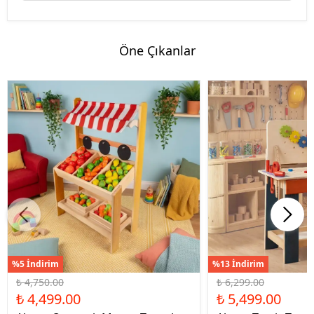
Öne Çıkanlar
%5 İndirim
%13 İndirim
₺ 4,750.00
₺ 6,299.00
₺ 4,499.00
₺ 5,499.00