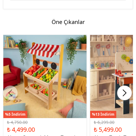
Öne Çıkanlar
%5 İndirim
%13 İndirim
₺ 4,750.00
₺ 6,299.00
₺ 4,499.00
₺ 5,499.00