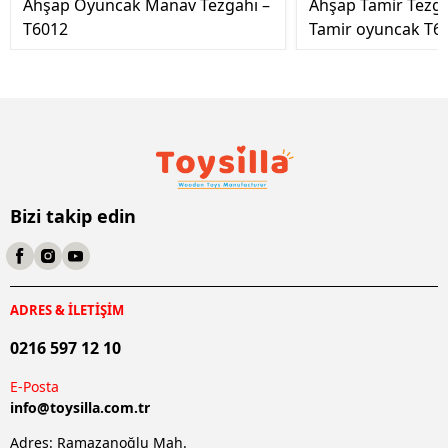
Ahşap Oyuncak Manav Tezgahı –
Ahşap Tamir Tezg
T6012
Tamir oyuncak T6
Bizi takip edin
ADRES & İLETİŞİM
0216 597 12 10
E-Posta
info@
toysilla.com.tr
Adres: Ramazanoğlu Mah.