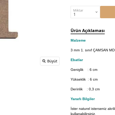
Miktar
Ürün Açıklaması
Malzeme
3 mm 1. sınıf ÇAMSAN MDF'
Ebatlar
Büyüt
Genişlik : 6
cm
Yükseklik : 6 cm
Derinlik : 0,3 cm
Yararlı Bilgiler
İster naturel isterseniz akr
kullanabilirsiniz.