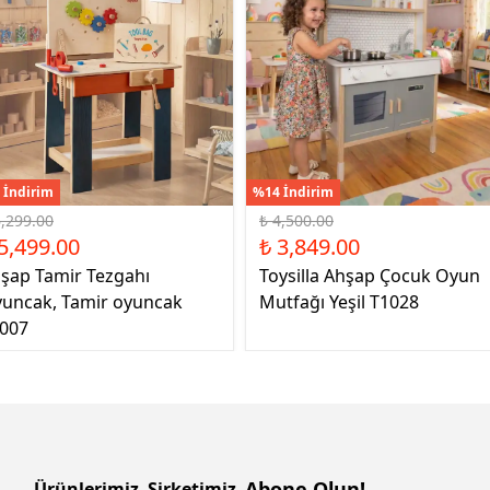
 İndirim
%14 İndirim
6,299.00
₺ 4,500.00
5,499.00
₺ 3,849.00
şap Tamir Tezgahı
Toysilla Ahşap Çocuk Oyun
uncak, Tamir oyuncak
Mutfağı Yeşil T1028
007
Abone Olun!
Ürünlerimiz
Şirketimiz