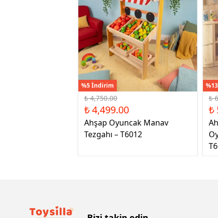
%5 İndirim
%13
₺ 4,750.00
₺ 
₺ 4,499.00
₺ 
Ahşap Oyuncak Manav
Ah
Tezgahı – T6012
Oy
T6
Bizi takip edin