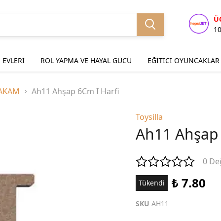
Ü
1
 EVLERİ
ROL YAPMA VE HAYAL GÜCÜ
EĞİTİCİ OYUNCAKLAR
RAKAM
Ah11 Ahşap 6Cm I Harfi
Toysilla
Ah11 Ahşap 
0 De
₺ 7.80
Tükendi
SKU
AH11