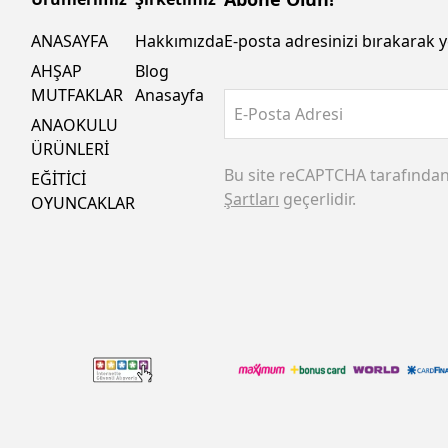
ANASAYFA
Hakkımızda
E-posta adresinizi bırakarak y
AHŞAP
Blog
MUTFAKLAR
Anasayfa
E-Posta Adresi
ANAOKULU
ÜRÜNLERİ
Bu site reCAPTCHA tarafında
EĞİTİCİ
Şartları
geçerlidir.
OYUNCAKLAR