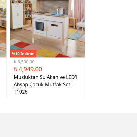
%10 İndirim
₺ 5,500.00
₺ 4,949.00
Musluktan Su Akan ve LED'li
Ahşap Çocuk Mutfak Seti -
T1026