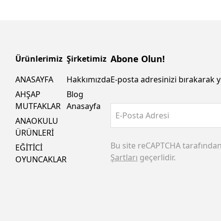
Abone Olun!
Ürünlerimiz
Şirketimiz
ANASAYFA
Hakkımızda
E-posta adresinizi bırakarak y
AHŞAP
Blog
MUTFAKLAR
Anasayfa
E-Posta Adresi
ANAOKULU
ÜRÜNLERİ
Bu site reCAPTCHA tarafında
EĞİTİCİ
Şartları
geçerlidir.
OYUNCAKLAR