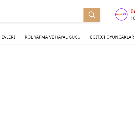
Ü
1
 EVLERİ
ROL YAPMA VE HAYAL GÜCÜ
EĞİTİCİ OYUNCAKLAR