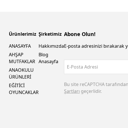
Abone Olun!
Ürünlerimiz
Şirketimiz
ANASAYFA
Hakkımızda
E-posta adresinizi bırakarak y
AHŞAP
Blog
MUTFAKLAR
Anasayfa
E-Posta Adresi
ANAOKULU
ÜRÜNLERİ
Bu site reCAPTCHA tarafında
EĞİTİCİ
Şartları
geçerlidir.
OYUNCAKLAR