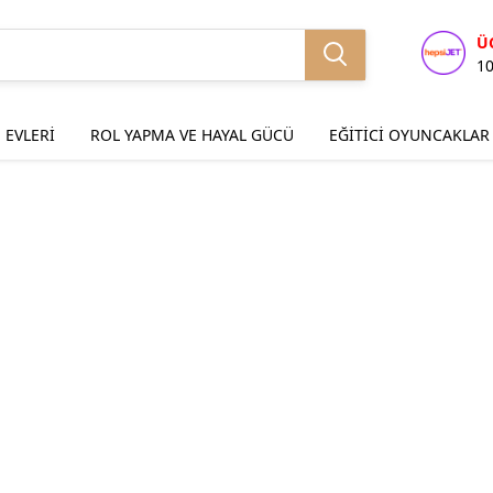
Ü
1
 EVLERİ
ROL YAPMA VE HAYAL GÜCÜ
EĞİTİCİ OYUNCAKLAR