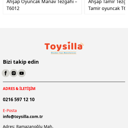
Ahşap Oyuncak Manav Tezgahı –
Ahşap Tamir Tezg
T6012
Tamir oyuncak T6
Bizi takip edin
ADRES & İLETİŞİM
0216 597 12 10
E-Posta
info@
toysilla.com.tr
Adres: Ramazanoğlu Mah.