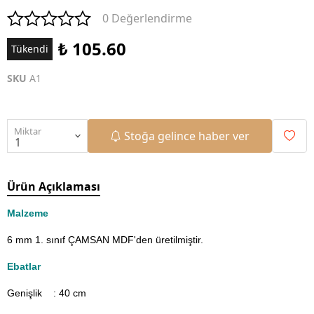
0 Değerlendirme
₺ 105.60
Tükendi
SKU
A1
Miktar
Stoğa gelince haber ver
Ürün Açıklaması
Malzeme
6 mm 1. sınıf ÇAMSAN MDF'den üretilmiştir.
Ebatlar
Genişlik : 40
cm