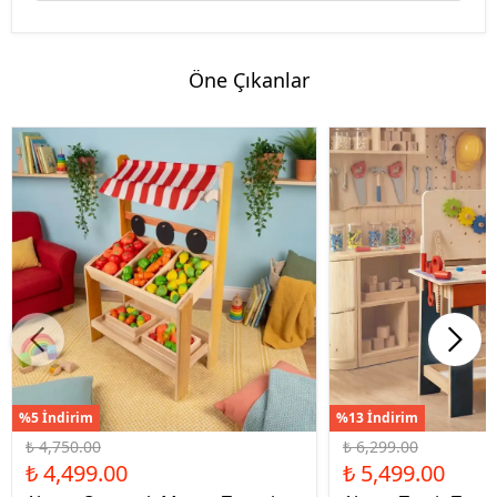
Öne Çıkanlar
%5 İndirim
%13 İndirim
₺ 4,750.00
₺ 6,299.00
₺ 4,499.00
₺ 5,499.00