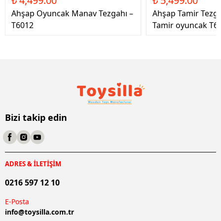
₺ 4,499.00
₺ 5,499.00
Ahşap Oyuncak Manav Tezgahı –
Ahşap Tamir Tezg
T6012
Tamir oyuncak T6
Bizi takip edin
ADRES & İLETİŞİM
0216 597 12 10
E-Posta
info@
toysilla.com.tr