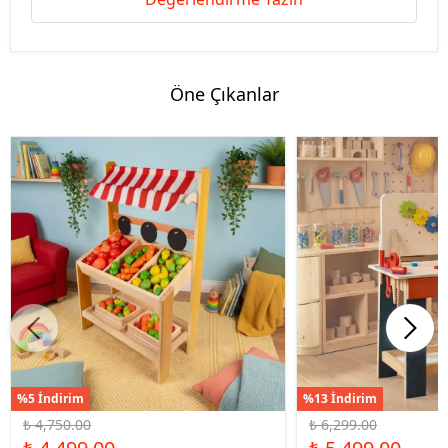
Öne Çıkanlar
%5 İndirim
%13 İndirim
₺ 4,750.00
₺ 6,299.00